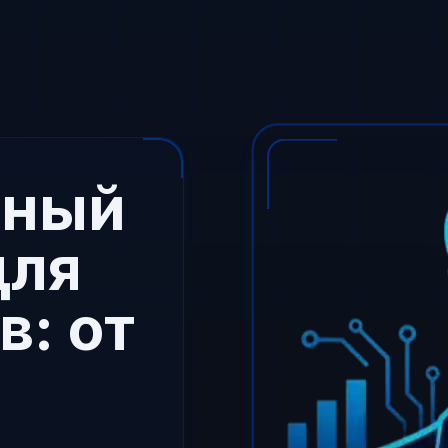
нный
для
: от