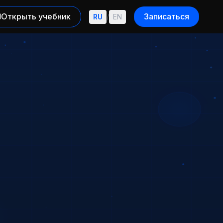
Открыть учебник
Записаться
RU
/
EN