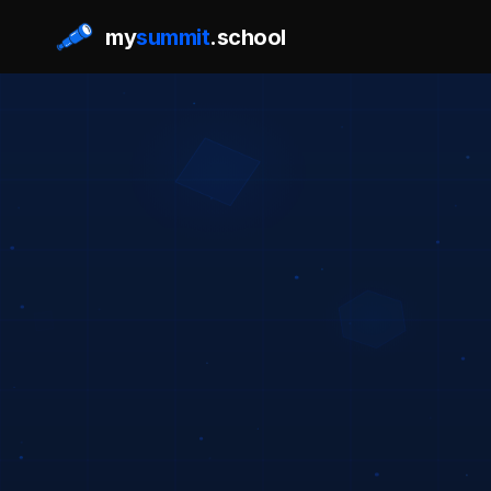
Главная
/
Для кого курс
my
summit
.school