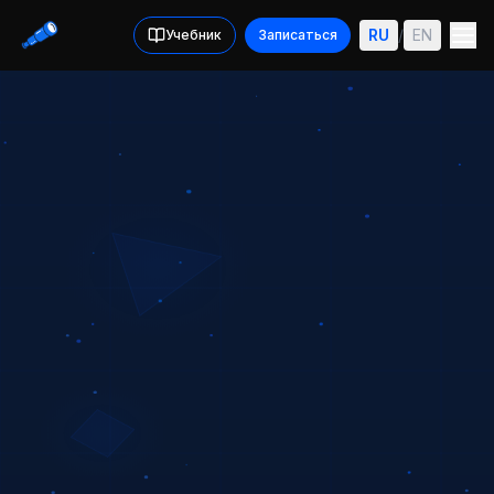
Главная
/
О курсе
RU
/
EN
Учебник
Записаться