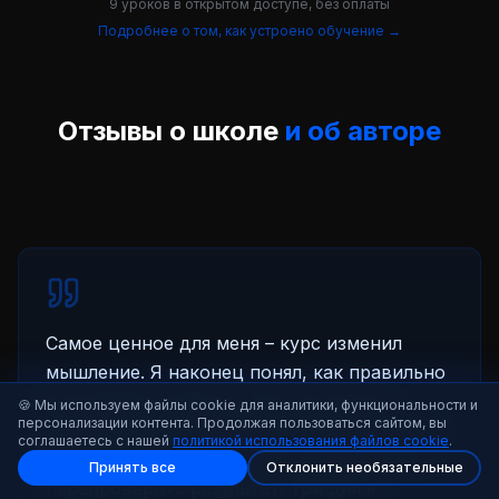
9 уроков в открытом доступе, без оплаты
Подробнее о том, как устроено обучение
→
Отзывы о школе
и об авторе
Самое ценное для меня – курс изменил
мышление. Я наконец понял, как правильно
выстраивать работу с ИИ: как писать
🍪
Мы используем файлы cookie для аналитики, функциональности и
персонализации контента. Продолжая пользоваться сайтом, вы
промпты, где у моделей есть ограничения,
соглашаетесь с нашей
политикой использования файлов cookie
.
когда им можно доверять, а когда лучше
Принять все
Отклонить необязательные
перепроверить результат. Три дня я