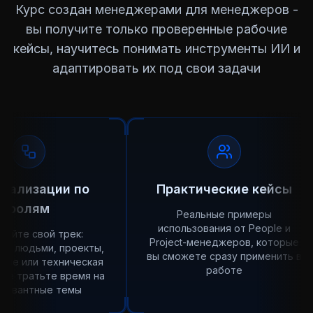
Курс создан менеджерами для менеджеров -
вы получите только проверенные рабочие
кейсы, научитесь понимать инструменты ИИ и
адаптировать их под свои задачи
иализации по
Практические кейсы
ролям
Реальные примеры
использования от People и
айте свой трек:
Project-менеджеров, которые
ие людьми, проекты,
вы сможете сразу применить в
ние или техническая
работе
 не тратьте время на
левантные темы