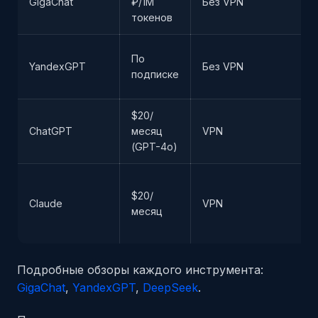
GigaChat
₽/1M
Без VPN
токенов
По
YandexGPT
Без VPN
подписке
$20/
ChatGPT
месяц
VPN
(GPT-4o)
$20/
Claude
VPN
месяц
Подробные обзоры каждого инструмента:
GigaChat
,
YandexGPT
,
DeepSeek
.