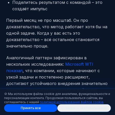
Поделитесь результатом с командой – это
создаёт импульс
Первый месяц не про масштаб. Он про
доказательство, что метод работает хотя бы на
одной задаче. Когда у вас есть это
доказательство – всё остальное становится
значительно проще.
Аналогичный паттерн зафиксирован в
нескольких исследованиях:
Microsoft WTI
показал
, что компании, которые начинают с
узкой задачи и постепенно расширяют,
достигают устойчивого внедрения значительно
чаще тех, кто пытается охватить всё сразу.
🍪 Мы используем файлы cookie для аналитики, функциональности и
Парадокс поверхностного внедрения
– когда
персонализации контента. Продолжая пользоваться сайтом, вы
соглашаетесь с нашей
политикой использования файлов cookie
.
ИИ «есть», но не меняет процессы – возникает
Принять все
Отклонить необязательные
именно от отсутствия этого первого