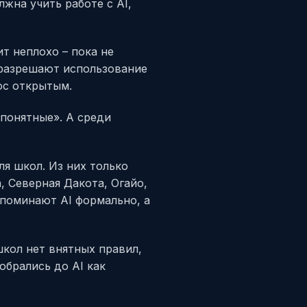
жна учить работе с AI,
т неплохо – пока не
 разрешают использование
ос открытым.
понятные». А среди
я школ. Из них только
 Северная Дакота, Огайо,
упоминают AI формально, а
школ нет внятных правил,
брались до AI как