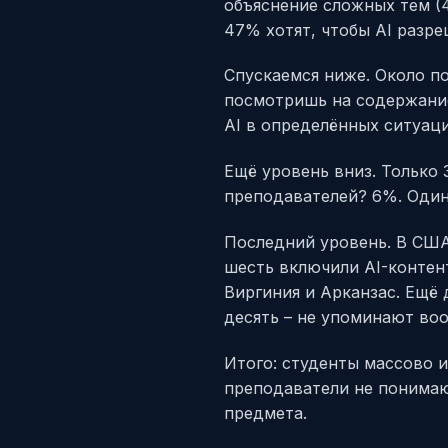
объяснение сложных тем (4
47% хотят, чтобы AI разр
Спускаемся ниже. Около по
посмотришь на содержание
AI в определённых ситуац
Ещё уровень вниз. Только
преподавателей? 6%. Один
Последний уровень. В США
шесть включили AI-контент
Виргиния и Арканзас. Ещё
десять – не упоминают во
Итого: студенты массово 
преподаватели не понимаю
предмета.