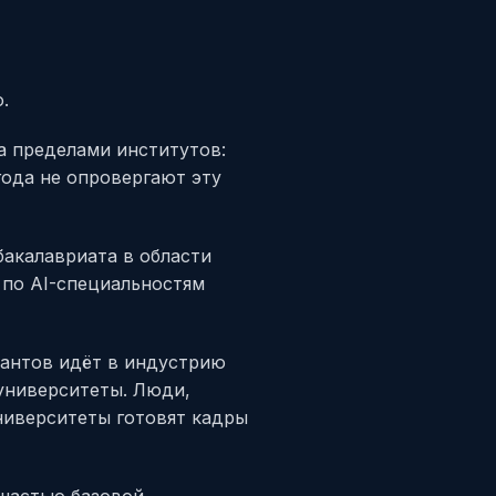
.
за пределами институтов:
года не опровергают эту
бакалавриата в области
 по AI-специальностям
рантов идёт в индустрию
 университеты. Люди,
ниверситеты готовят кадры
 частью базовой