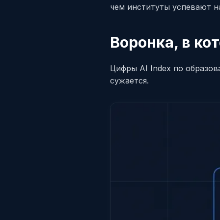
чем институты успевают на
Воронка, в ко
Цифры AI Index по образо
сужается.