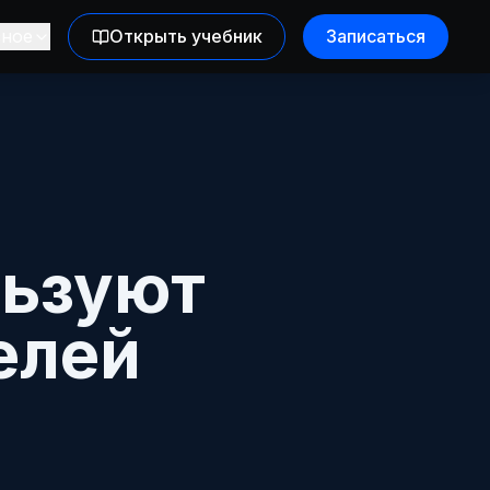
зное
Открыть учебник
Записаться
льзуют
елей