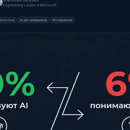
Engineering Leader в Microsoft
татистика
AI для менеджеров
Исследования