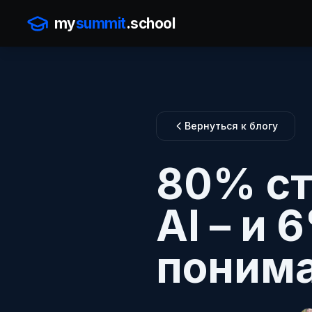
my
summit
.school
Вернуться к блогу
80% ст
AI – и
понима