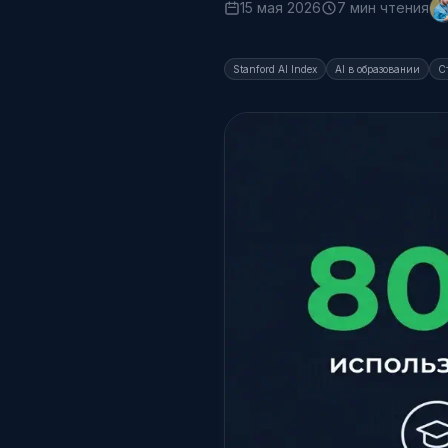
15 мая 2026
7 мин чтения
Stanford AI Index
AI в образовании
С