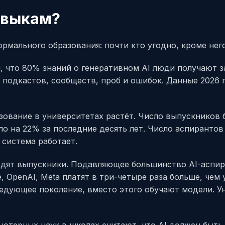
авыкам?
рмального образования: почти кто угодно, кроме него
л, что 80% знаний о генеративном AI люди получают 
, подкастов, сообществ, проб и ошибок. Данные 2026 
зование в университетах растёт. Число выпускников 
о на 22% за последние десять лет. Число аспирантов
 система работает.
ходят выпускники. Подавляющее большинство AI-аспи
e, OpenAI, Meta платят в три-четыре раза больше, чем
ледующее поколение, вместо этого обучают модели. У
ютерных наук в школах считают, что AI должен быть