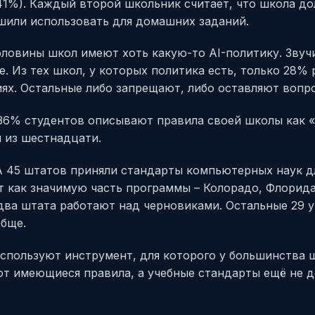
1%). Каждый второй школьник считает, что школа дол
ешили использовать для домашних заданий.
ловины школ имеют хоть какую-то AI-политику. Звучи
. Из тех школ, у которых политика есть, только 28%
иях. Остальные либо запрещают, либо оставляют вопр
 36% студентов описывают правила своей школы как «
 из шестнадцати.
 45 штатов приняли стандарты компьютерных наук дл
 как значимую часть программы – Колорадо, Флорида,
 два штата работают над черновиками. Остальные 29 
обще.
используют инструмент, для которого у большинства 
т имеющиеся правила, а учебные стандарты ещё не до