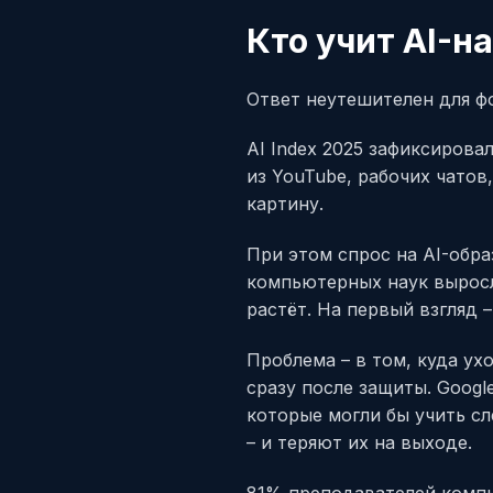
Кто учит AI-н
Ответ неутешителен для фо
AI Index 2025 зафиксирова
из YouTube, рабочих чатов
картину.
При этом спрос на AI-обра
компьютерных наук выросл
растёт. На первый взгляд –
Проблема – в том, куда у
сразу после защиты. Googl
которые могли бы учить с
– и теряют их на выходе.
81% преподавателей компь