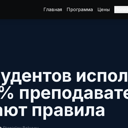
Главная
Программа
Цены
Поле
удентов испо
 6% преподават
ют правила
Stanislav Belyaev