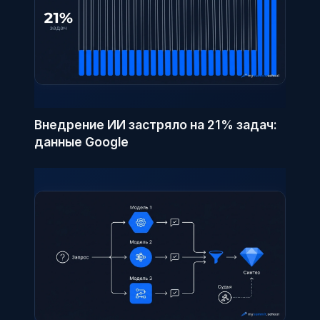
Внедрение ИИ застряло на 21% задач:
данные Google