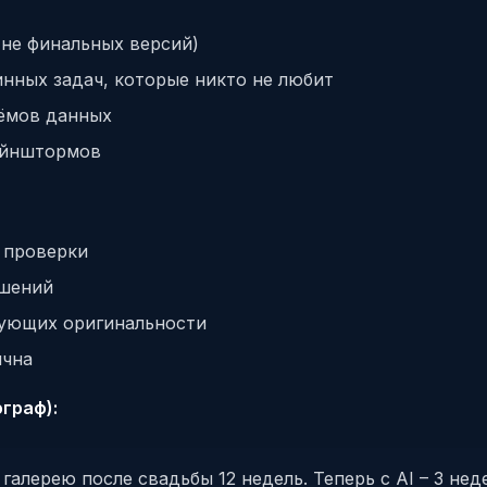
 не финальных версий)
инных задач, которые никто не любит
ёмов данных
ейнштормов
 проверки
ешений
бующих оригинальности
ична
граф):
галерею после свадьбы 12 недель. Теперь с AI – 3 нед