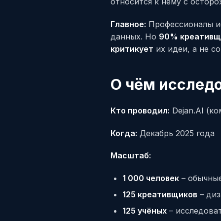
относится к нему с остор
Главное:
Профессионалы ис
данных. Но
90% креативщ
критикует
их идеи, а не с
О чём исследо
Кто проводил:
Dejan.AI (ко
Когда:
Декабрь 2025 года
Масштаб:
1 000 человек
– обычные
125 креативщиков
– диз
125 учёных
– исследоват