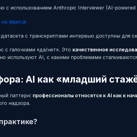
 с использованием Anthropic Interviewer (AI-powered
на dejan.ai
датасета с транскриптами интервью доступны для с
с с галочками «да/нет». Это
качественное исследов
но используют AI, с какими проблемами сталкиваются,
фора: AI как «младший стаж
ный паттерн:
профессионалы относятся к AI как к н
ого надзора.
 практике?