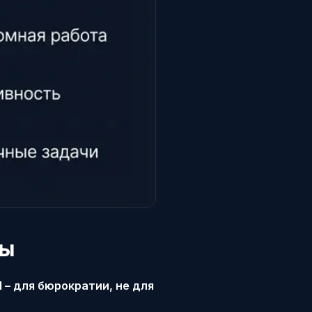
цы
I – для бюрократии, не для