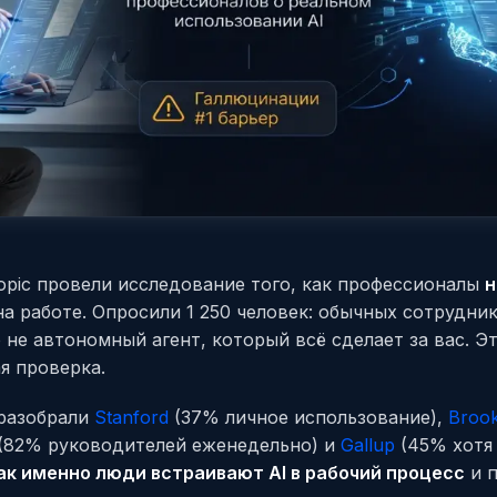
ropic провели исследование того, как профессионалы
н
а работе. Опросили 1 250 человек: обычных сотрудни
то не автономный агент, который всё сделает за вас. 
я проверка.
разобрали
Stanford
(37% личное использование),
Brook
(82% руководителей еженедельно) и
Gallup
(45% хотя б
ак именно люди встраивают AI в рабочий процесс
и п