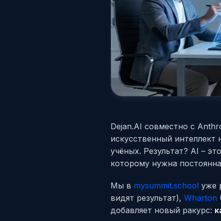
Dejan.AI совместно с Anth
искусственный интеллект н
учёных. Результат? AI – э
которому нужна постоянна
Мы в
my
summit
.school
уже 
видят результат),
Wharton
добавляет новый ракурс:
к