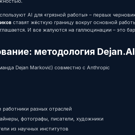
ожностью.
пользуют AI для «грязной работы» – первых черновик
иков
ставят жёсткую границу вокруг основной работы
оглашается. И все жалуются на галлюцинации – это ба
вание: методология Dejan.AI
манда Dejan Marković) совместно с Anthropic
 работники разных отраслей
айнеры, фотографы, писатели, художники
ели из научных институтов