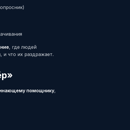
 опросник)
качивания
ание
, где людей
 и что их раздражает.
ёр»
ачинающему помощнику
,