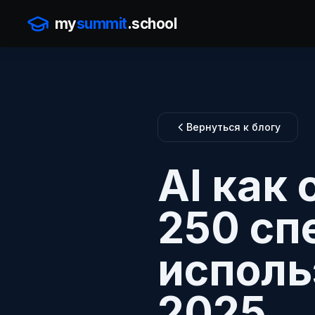
my
summit
.school
Вернуться к блогу
AI как 
250 сп
исполь
2025