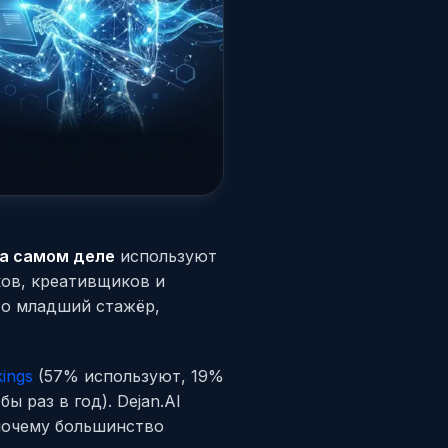
а самом деле
используют
ков, креативщиков и
Это младший стажёр,
ings
(57% используют, 19%
ы раз в год). Dejan.AI
очему большинство