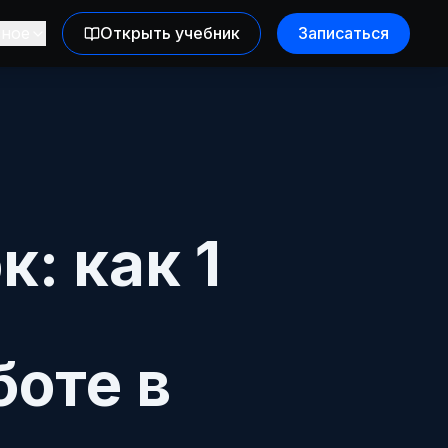
зное
Открыть учебник
Записаться
: как 1
боте в