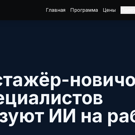
Главная
Программа
Цены
Поле
стажёр-новичок
ециалистов
зуют ИИ на ра