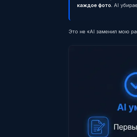
каждое фото
. AI убир
Это не «AI заменил мою раб