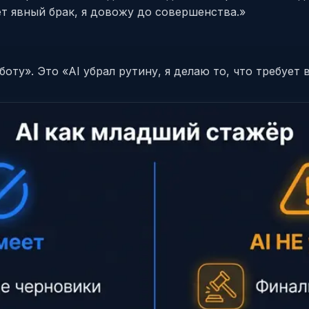
ает явный брак, я довожу до совершенства.»
оту». Это «AI убрал рутину, я делаю то, что требует 