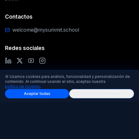
Contactos
welcome@mysummit.school
Redes sociales
🍪 Usamos cookies para análisis, funcionalidad y personalización de
Legal
contenido. Al continuar usando el sitio, aceptas nuestra
política de cookies
.
Política de privacidad
Aceptar todas
Rechazar opcionales
Términos de servicio
Política de cookies
© 2025-2026 mysummit.school / Todos los derechos