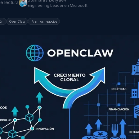
de lectura
Engineering Leader en Microsoft
ión
OpenClaw
IA en los negocios