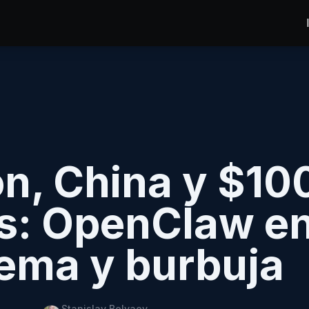
, China y $100
s: OpenClaw en
ema y burbuja
Stanislav Belyaev