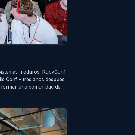
cosistemas maduros. RubyConf
ils Conf – tres anos despues
e formar una comunidad de