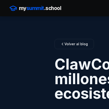
my
summit
.school
Volver al blog
ClawCon
millone
ecosist