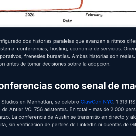
figurado dos historias paralelas que avanzan a ritmos difer
stema: conferencias, hosting, economia de servicios. Orien
rporativos, frenesies bursatiles. Ambas historias son reale
on antes de tomar decisiones sobre la adopcion.
conferencias como senal de m
s Studios en Manhattan, se celebro
ClawCon NYC
. 1 313 R
 de Antler VC: 756 asistentes. En total – mas de 2 000 perso
arzo. La conferencia de Austin se transmitio en directo y 
ita, sin verificacion de perfiles de LinkedIn ni cuentas de G