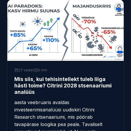
27 veebr
5 min
Mis siis, kui tehisintellekt tuleb liiga
hästi toime? Citrini 2028 stsenaariumi
analüüs
aasta veebruaris avaldas
investeerimisanalüüsi uudiskiri Citrini
Research stsenaariumi, mis pöörab
tavapärase loogika pea peale. Tavaliselt