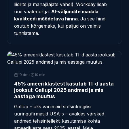
liidrite ja mahajääjate vahel). Workday lisab
uue vaatenurga:
AI-väljundite madala
kvaliteedi mõõdetava hinna
. Ja see hind
osutub kõrgemaks, kui paljud on valmis
tunnistama.
19 dets
10 min
45% ameeriklastest kasutab TI-d aasta
jooksul: Gallupi 2025 andmed ja mis
aastaga muutus
Gallup – üks vanimaid sotsioloogilisi
uuringufirmasid USA-s – avaldas värsked
andmed tehisintellekti kasutamise kohta
ameeriklaste seas 2025. aastal. Meie