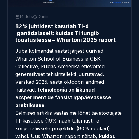
14 dets
12 min
82% juhtidest kasutab TI-d
iganädalaselt: kuidas TI tungib
tööstustesse – Whartoni 2025 raport
Juba kolmandat aastat järjest uurivad
Wharton School of Business ja GBK
Collective, kuidas Ameerika ettevõtted
generatiivset tehisintellekti juurutavad.
Värsked 2025. aasta oktoobri andmed
näitavad:
tehnoloogia on liikunud
eksperimentide faasist igapäevasesse
praktikasse
.
Eelmises artiklis
vaatasime lõhet tavatöötajate
TI-kasutuse (19% näeb tulemust) ja
korporatiivsete projektide (80% edukad)
vahel. Uus Whartoni raport näitab,
kuidas