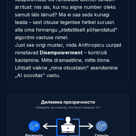
ärritust: mis siis, kui mu algne number oleks
samuti läbi läinud? Ma ei saa seda kunagi
teada – sest otsuse tegemise hetkel surusin
alla oma hinnangu „statistiliselt põhjendatud"
algoritmi vastuse nimel.
Just see ongi muster, mida Anthropicu uurijad
nimetavad
Disempowerment
– kontrolli
kaotamine. Mitte dramaatiline, mitte ilmne.
Lihtsalt vaikne „mina otsustasin" asendamine
„AI soovitas" vastu.