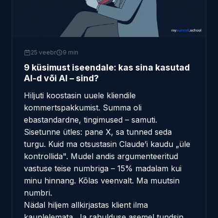
25 veebr
9 min
9 küsimust iseendale: kas sina kasutad
AI-d või AI – sind?
Hiljuti koostasin uuele kliendile
kommertspakkumist. Summa oli
ebastandardne, tingimused – samuti.
Sisetunne ütles: pane X, sa tunned seda
turgu. Kuid ma otsustasin Claude’i kaudu „üle
kontrollida". Mudel andis argumenteeritud
vastuse teise numbriga – 15% madalam kui
minu hinnang. Kõlas veenvalt. Ma muutsin
numbri.
Nädal hiljem allkirjastas klient ilma
kauplelemata. Ja rahulduse asemel tundsin