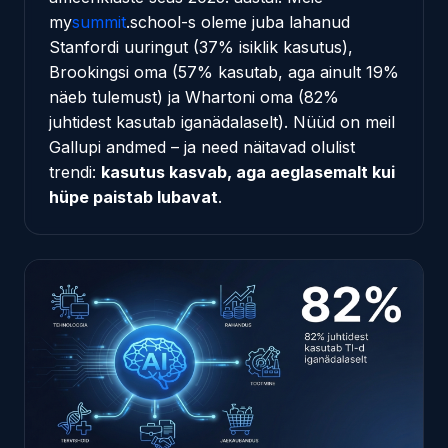
my
summit
.school
-s oleme juba lahanud
Stanfordi
uuringut (37% isiklik kasutus),
Brookingsi
oma (57% kasutab, aga ainult 19%
näeb tulemust) ja
Whartoni
oma (82%
juhtidest kasutab iganädalaselt). Nüüd on meil
Gallupi andmed – ja need näitavad olulist
trendi:
kasutus kasvab, aga aeglasemalt kui
hüpe paistab lubavat
.