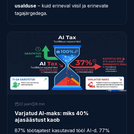
usalduse
– kuid erineval viisil ja erinevate
tagajärgedega.
22 jaan
8 min
Varjatud AI-maks: miks 40%
ajasäästust kaob
87% töötajatest kasutavad tööl AI-d. 77%