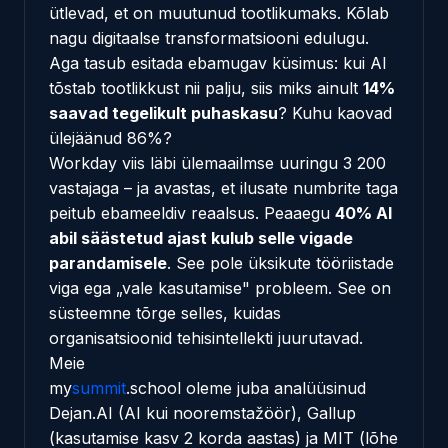
ütlevad, et on muutunud tootlikumaks. Kõlab
nagu digitaalse transformatsiooni edulugu.
Aga tasub esitada ebamugav küsimus: kui AI
tõstab tootlikkust nii palju, siis miks ainult
14%
saavad tegelikult puhaskasu
? Kuhu kaovad
ülejäänud 86%?
Workday viis läbi ülemaailmse uuringu 3 200
vastajaga – ja avastas, et ilusate numbrite taga
peitub ebameeldiv reaalsus. Peaaegu
40% AI
abil säästetud ajast kulub selle vigade
parandamisele
. See pole üksikute tööriistade
viga ega „vale kasutamise" probleem. See on
süsteemne tõrge selles, kuidas
organisatsioonid tehisintellekti juurutavad.
Meie
my
summit
.school
oleme juba analüüsinud
Dejan.AI
(AI kui nooremstažöör),
Gallup
(kasutamise kasv 2 korda aastas) ja
MIT
(lõhe