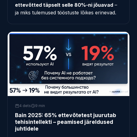
ettevõtted täpselt selle 80%-ni jõuavad
–
ja miks tulemused tööstuste lõikes erinevad.
4 dets
9 min
Bain 2025: 65% ettevõtetest juurutab
tehisintellekti – peamised järeldused
juhtidele