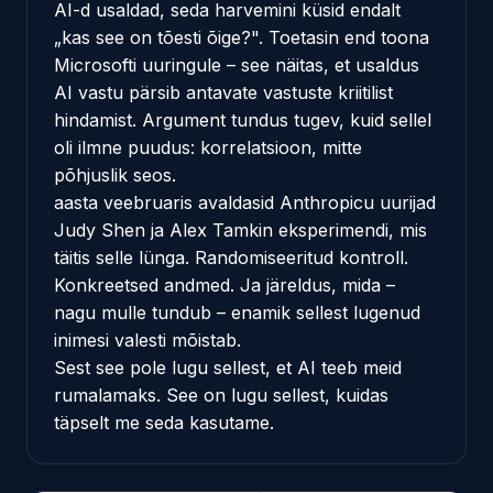
AI-d usaldad, seda harvemini küsid endalt
„kas see on tõesti õige?". Toetasin end toona
Microsofti uuringule – see näitas, et usaldus
AI vastu pärsib antavate vastuste kriitilist
hindamist. Argument tundus tugev, kuid sellel
oli ilmne puudus: korrelatsioon, mitte
põhjuslik seos.
aasta veebruaris avaldasid Anthropicu uurijad
Judy Shen ja Alex Tamkin
eksperimendi
, mis
täitis selle lünga. Randomiseeritud kontroll.
Konkreetsed andmed. Ja järeldus, mida –
nagu mulle tundub – enamik sellest lugenud
inimesi valesti mõistab.
Sest see pole lugu sellest, et AI teeb meid
rumalamaks. See on lugu sellest,
kuidas
täpselt
me seda kasutame.