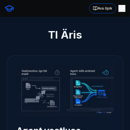
Ava õpik
TI Äris