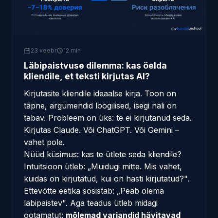
23 veebr
12 min
Läbipaistvuse dilemma: kas öelda
kliendile, et teksti kirjutas AI?
Kirjutasite kliendile ideaalse kirja. Toon on
täpne, argumendid loogilised, isegi nali on
tabav. Probleem on üks: te ei kirjutanud seda.
Kirjutas Claude. Või ChatGPT. Või Gemini –
vahet pole.
Nüüd küsimus: kas te ütlete seda kliendile?
Intuitsioon ütleb: „Muidugi mitte. Mis vahet,
kuidas
on kirjutatud, kui on hästi kirjutatud?".
Ettevõtte eetika sosistab: „Peab olema
läbipaistev". Aga teadus ütleb midagi
ootamatut:
mõlemad variandid hävitavad