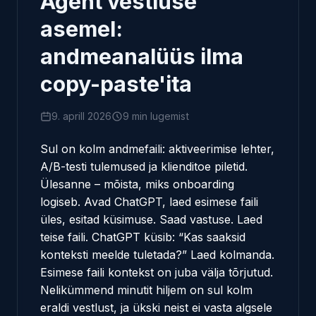
Agent vestluse
asemel:
andmeanalüüs ilma
copy-paste'ita
9. aprill 2026
9 min lugemist
Sul on kolm andmefaili: aktiveerimise lehter,
A/B-testi tulemused ja klienditoe piletid.
Ülesanne – mõista, miks onboarding
logiseb. Avad ChatGPT, laed esimese faili
üles, esitad küsimuse. Saad vastuse. Laed
teise faili. ChatGPT küsib: “Kas saaksid
konteksti meelde tuletada?” Laed kolmanda.
Esimese faili kontekst on juba välja tõrjutud.
Nelikümmend minutit hiljem on sul kolm
eraldi vestlust, ja ükski neist ei vasta algsele