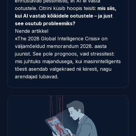
ennustavad pessimistid, et AI ei vasta
ootustele. Citrini küsib hoopis teisiti:
mis siis,
kui AI vastab kõikidele ootustele – ja just
see osutub probleemiks?
Nende artikkel
«The 2028 Global Intelligence Crisis»
on
väljamõeldud memorandum 2028. aasta
juunist. See pole prognoos, vaid stressitest:
mis juhtuks majandusega, kui masinintelligents
tõesti asendab valgekraed nii kiiresti, nagu
arendajad lubavad.