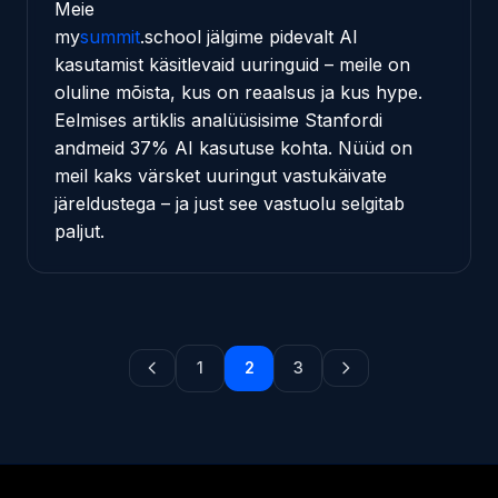
Meie
my
summit
.school
jälgime pidevalt AI
kasutamist käsitlevaid uuringuid – meile on
oluline mõista, kus on reaalsus ja kus hype.
Eelmises artiklis
analüüsisime Stanfordi
andmeid 37% AI kasutuse kohta. Nüüd on
meil kaks värsket uuringut vastukäivate
järeldustega – ja just see vastuolu selgitab
paljut.
1
2
3