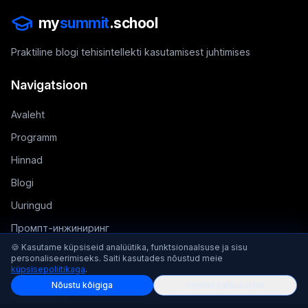
my
summit
.school
Praktiline blogi tehisintellekti kasutamisest juhtimises
Navigatsioon
Avaleht
Programm
Hinnad
Blogi
Uuringud
Промпт-инжиниринг
🍪 Kasutame küpsiseid analüütika, funktsionaalsuse ja sisu
Uudiskiri
personaliseerimiseks. Saiti kasutades nõustud meie
küpsisepoliitikaga
.
Nõustu kõigiga
Keeldu valikulistest
Kontaktid