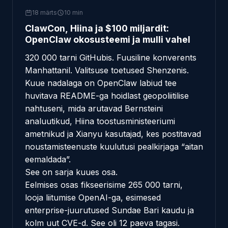
18 märts
10 min
ClawCon, Hiina ja $100 miljardit:
OpenClaw okosusteemi ja mulli vahel
320 000 tarni GitHubis. Fuusiline konverents
Manhattanil. Valitsuse toetused Shenzenis.
Kuue nadalaga on OpenClaw labiud tee
huvitava README-ga hoidlast geopoliitilise
nahtuseni, mida arutavad Bernsteini
analuutikud, Hiina toostusministeeriumi
ametnikud ja Xianyu kasutajad, kes postitavad
noustamisteenuste kuulutusi pealkirjaga “aitan
eemaldada”.
See on sarja kuues osa.
Eelmises osas
fikseerisime 265 000 tarni,
looja liitumise OpenAI-ga, esimesed
enterprise-juurutused Sundae Bari kaudu ja
kolm uut CVE-d. See oli 12 paeva tagasi.