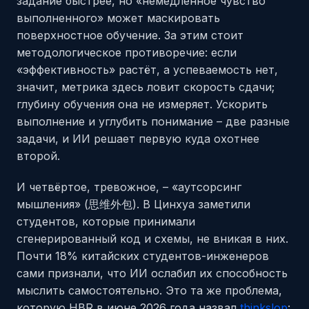
задание быстрее, но «немедленное чувство
выполненного» может маскировать
поверхностное обучение. За этим стоит
методологическое противоречие: если
«эффективность» растёт, а успеваемость нет,
значит, метрика здесь ловит скорость сдачи;
глубину обучения она не измеряет. Ускорить
выполнение и углубить понимание – две разные
задачи, и ИИ решает первую куда охотнее
второй.
И четвёртое, тревожное, – «аутсорсинг
мышления» (思维外包). В Цинхуа заметили
студентов, которые принимали
сгенерированный код и схемы, не вникая в них.
Почти 18% китайских студентов-инженеров
сами признали, что ИИ ослабил их способность
мыслить самостоятельно. Это та же проблема,
которую HBR в июне 2026 года назвал
thinkslop
: