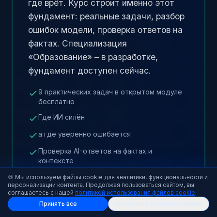
где врёт. Курс строит именно этот
фундамент: реальные задачи, разбор
ошибок модели, проверка ответов на
фактах. Специализация
«Образование» – в разработке,
фундамент доступен сейчас.
9 практических задач в открытом модуле
бесплатно
Где ИИ силён
а где уверенно ошибается
Проверка AI-ответов на фактах и
контексте
Основа
🍪 Мы используем файлы cookie для аналитики, функциональности и
персонализации контента. Продолжая пользоваться сайтом, вы
соглашаетесь с нашей
политикой использования файлов cookie
.
чтобы строить задания
Принять все
Отклонить необязательные
устойчивые к ИИ