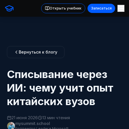
Открыть учебник
Записаться
Вернуться к блогу
Списывание через
ИИ: чему учит опыт
китайских вузов
21 июня 2026
13 мин чтения
mysummit.school
Engineering Leader в Microsoft