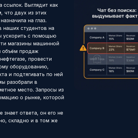
а ссылок. Выглядит как
, что двух из этих
назначила на глаз.
в наших студентов на
ы ускорить с помощью
айти магазины машинной
й объём продаж
нефтегазе, провести
ому оборудованию,
та и подтягивать по ней
 мы
разобрали в
метное место. Запросы из
ормацию о рынке, которой
е знает ответа, он его не
но, складно и в том же