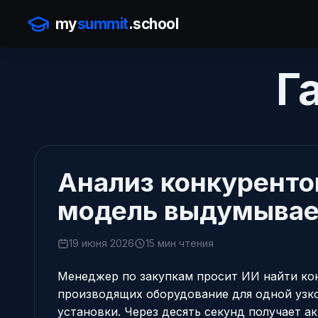
my
summit
.school
Г
Анализ конкурентов
модель выдумывае
19 июня 2026
15 мин чтения
Менеджер по закупкам просит ИИ найти ко
производящих оборудование для одной уз
установки. Через десять секунд получает а