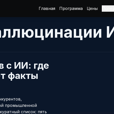
Главная
Программа
Цены
Поле
аллюцинации 
 с ИИ: где
т факты
нкурентов,
кой промышленной
ккуратный список: пять