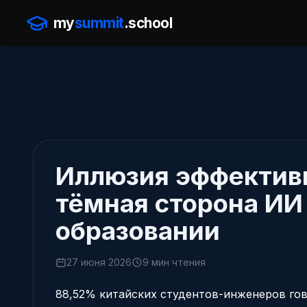
my
summit
.school
Иллюзия эффектив
тёмная сторона ИИ
образовании
27 июня 2026
9 мин чтения
88,52% китайских студентов-инженеров гов