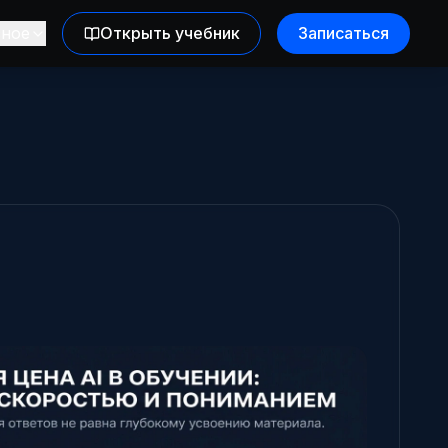
зное
Открыть учебник
Записаться