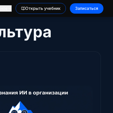
зное
Открыть учебник
Записаться
льтура