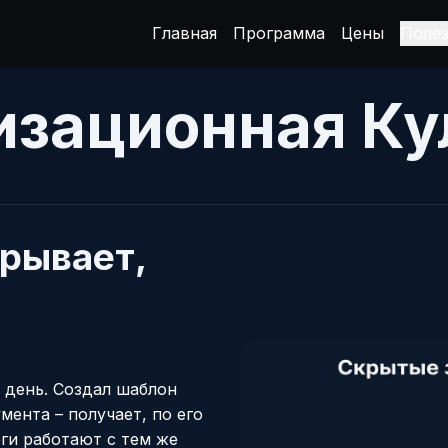
Главная
Программа
Цены
Поле
изационная Ку
рывает,
в день. Создал шаблон
ента – получает, по его
ги работают с тем же