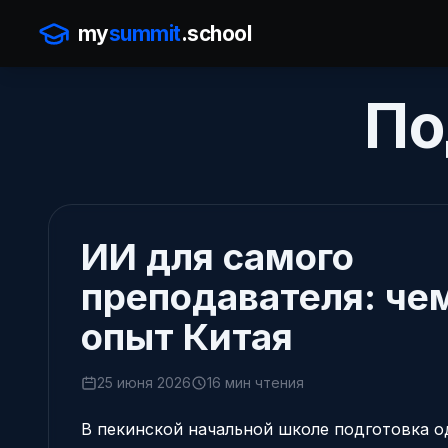
my
summit
.school
По
ИИ для самого
преподавателя: че
опыт Китая
25 июня 2026
16 мин чтения
В пекинской начальной школе подготовка о