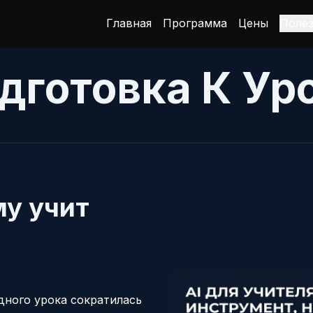
Главная
Программа
Цены
Поле
дготовка К Ур
му учит
дного урока сократилась