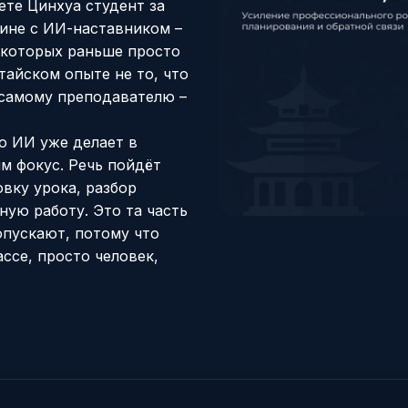
ете Цинхуа студент за
ине с ИИ-наставником –
 которых раньше просто
тайском опыте не то, что
 самому преподавателю –
о ИИ уже делает в
им фокус. Речь пойдёт
овку урока, разбор
ную работу. Это та часть
опускают, потому что
ссе, просто человек,