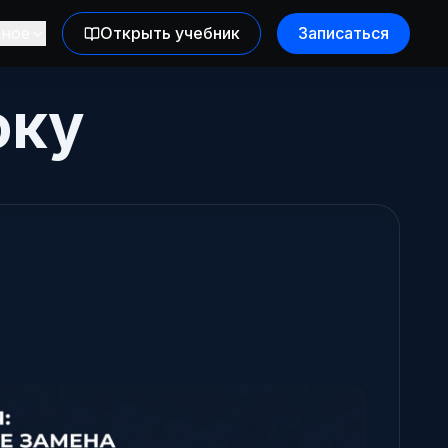
зное
Открыть учебник
Записаться
оку