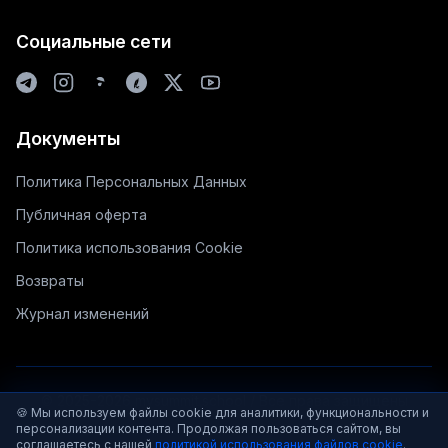
Социальные сети
Документы
Политика Персональных Данных
Публичная оферта
Политика использования Cookie
Возвраты
Журнал изменений
© 2025-2026 mysummit.school / Все права защищены
🍪 Мы используем файлы cookie для аналитики, функциональности и
персонализации контента. Продолжая пользоваться сайтом, вы
Исполнитель: Беляев Станислав Александрович (самозанятый), ИНН
соглашаетесь с нашей
политикой использования файлов cookie
.
667009864690, Адрес: РФ, Свердловская область, e-mail: