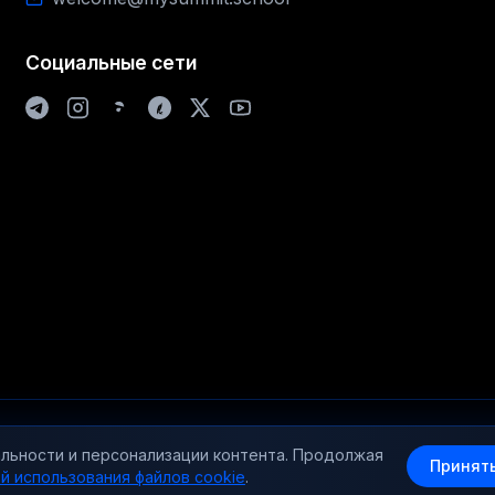
Социальные сети
© 2025-2026 mysummit.school / Все права защищены
альности и персонализации контента. Продолжая
Принять
дрович (самозанятый), ИНН 667009864690, Адрес: РФ, Свердловская об
й использования файлов cookie
.