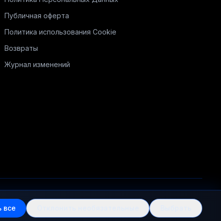
Публичная оферта
Политика использования Cookie
Возвраты
Журнал изменений
 все
Отклонить необязательные
Выбрать
ласть, e-mail: welcome@mysummit.school