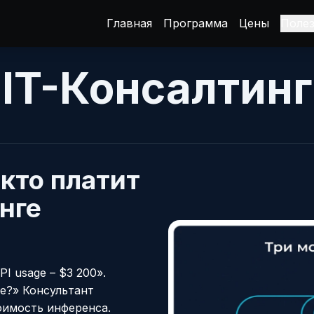
Главная
Программа
Цены
Поле
IT-Консалтинг
 кто платит
инге
I usage – $3 200».
е?» Консультант
тоимость инференса.