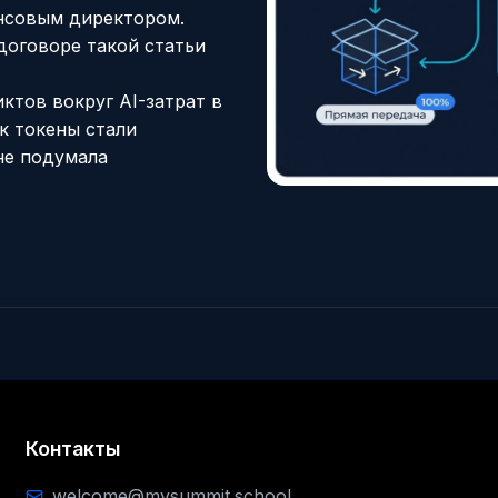
ансовым директором.
договоре такой статьи
ктов вокруг AI-затрат в
ак токены стали
не подумала
Контакты
welcome@mysummit.school