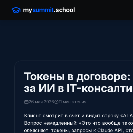
my
summit
.school
Токены в договоре:
за ИИ в IT-консалт
26 мая 2026
11 мин чтения
Клиент смотрит в счёт и видит строку «AI AP
Вопрос немедленный: «Это что вообще тако
объясняет: токены, запросы к Claude API, с