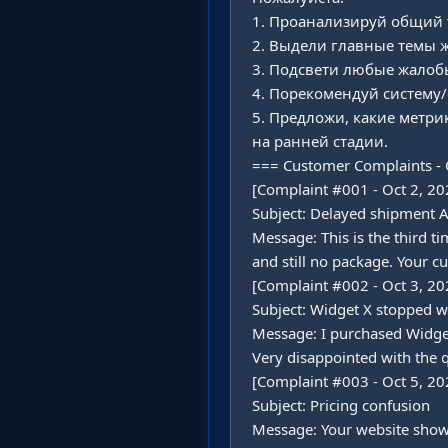
1. Проанализируй общий т
2. Выдели главные темы жа
3. Подсвети любые жалобы
4. Порекомендуй систему/
5. Предложи, какие метр
на ранней стадии.

=== Customer Complaints - 
[Complaint #001 - Oct 2, 202
Subject: Delayed shipment 
Message: This is the third t
and still no package. Your cu
[Complaint #002 - Oct 3, 202
Subject: Widget X stopped w
Message: I purchased Widget
Very disappointed with the qu
[Complaint #003 - Oct 5, 202
Subject: Pricing confusion

Message: Your website shows 