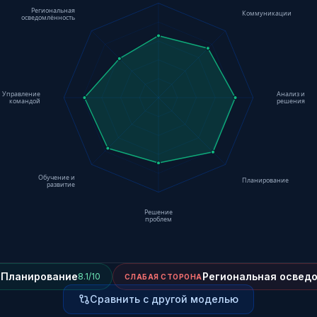
Региональная
Коммуникации
осведомлённость
Управление
Анализ и
командой
решения
Обучение и
Планирование
развитие
Решение
проблем
Планирование
Региональная освед
8.1/10
А
СЛАБАЯ СТОРОНА
Сравнить с другой моделью