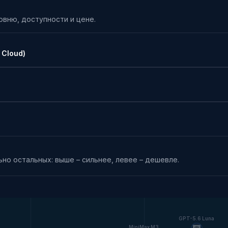
овню, доступности и цене.
 Cloud)
но остальных: выше – сильнее, левее – дешевле.
GPT-5.6 Luna
MiniMax M3