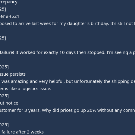
crepancy.

5]

der #4521

d to arrive last week for my daughter's birthday. It's still not h
5]

ilure! It worked for exactly 10 days then stopped. I'm seeing a pa
025]

sue persists

was amazing and very helpful, but unfortunately the shipping de
ms like a logistics issue.

025]

ut notice

customer for 3 years. Why did prices go up 20% without any commu
025]

failure after 2 weeks
