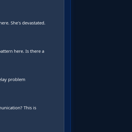
ere. She's devastated. 
ttern here. Is there a 
lay problem 
nication? This is 