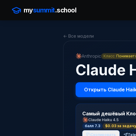
my
summit
.school
← Все модели
Anthropic
Класс:
Понимает 
Claude 
Открыть Claude Haik
Самый дешёвый Клод
Claude Haiku 4.5
балл 7.3
$0.03 за задач
Скопировать
Tel