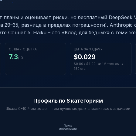
т планы и оценивает риски, но бесплатный DeepSeek 
а 29–35, разница в пределах погрешности). Anthropic
те Соннет 5. Haiku – это «Клод для бедных» с теми же
ОБЩАЯ ОЦЕНКА
ЦЕНА ЗА ЗАДАЧУ
7.3
$0.029
/10
$0.80 / $4.00 · за 1M токенов · ≈
750 стр.
Профиль по 8 категориям
Шкала 0–10. Чем выше — тем лучше модель справилась с задачами
Поиск
информации