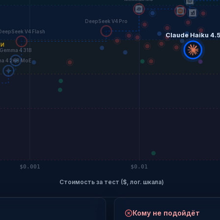
DeepSeek V4 Pro
DeepSeek V4 Flash
Claude Haiku 4.
ЧИ
Gemma 4 31B
a 4 26B MoE
$0.001
$0.01
Стоимость за тест ($, лог. шкала)
Кому не подойдёт