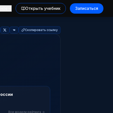
зное
Открыть учебник
Записаться
Скопировать ссылку
России
Все модели рейтинга →