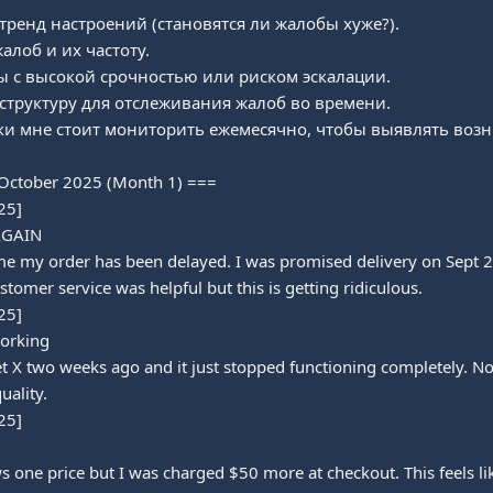
ренд настроений (становятся ли жалобы хуже?).

лоб и их частоту.

 с высокой срочностью или риском эскалации.

структуру для отслеживания жалоб во времени.

ики мне стоит мониторить ежемесячно, чтобы выявлять во
October 2025 (Month 1) ===

5]

AGAIN

ime my order has been delayed. I was promised delivery on Sept 28
stomer service was helpful but this is getting ridiculous.

5]

orking

 X two weeks ago and it just stopped functioning completely. No 
ality.

5]

one price but I was charged $50 more at checkout. This feels lik