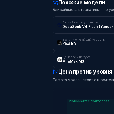
Похожие модели
Ближайшие альтернативы – по ур
Ближайшая по уровню –
DeepSeek V4 Flash (Yandex
Без VPN ближайший уровень –
Kimi K3
Дешевле и не хуже –
MiniMax M3
Цена против уровня
Где эта модель стоит относитель
ПОНИМАЕТ С ПОЛУСЛОВА