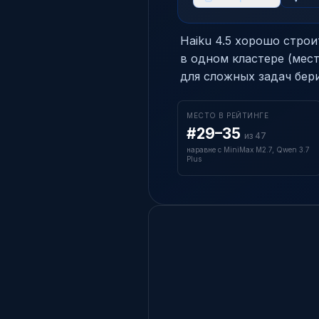
Haiku 4.5 хорошо строи
в одном кластере (мест
для сложных задач бери
МЕСТО В РЕЙТИНГЕ
#29–35
из 47
наравне с MiniMax M2.7, Qwen 3.7
Plus