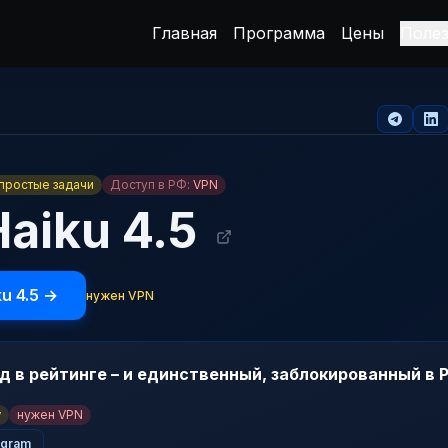
Главная
Программа
Цены
Поле
простые задачи
Доступ в РФ:
VPN
Haiku 4.5
u 4.5 →
нужен VPN
 в рейтинге – и единственный, заблокированный в 
у
нужен VPN
egram