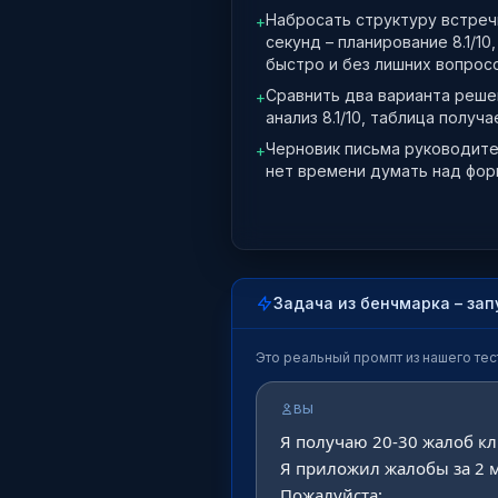
Набросать структуру встречи
+
секунд – планирование 8.1/1
быстро и без лишних вопрос
Сравнить два варианта реше
+
анализ 8.1/10, таблица получ
Черновик письма руководите
+
нет времени думать над фо
Задача из бенчмарка – зап
Это реальный промпт из нашего тест
ВЫ
Я получаю 20-30 жалоб кл
Я приложил жалобы за 2 м
Пожалуйста:
