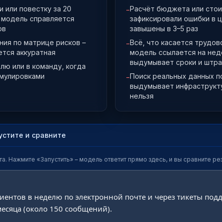
 или повестку за 20
Расчёт бюджета или стои
−
0, модель справляется
зафиксировали ошибки в ц
ов
завышены в 3–5 раз
ния по матрице рисков –
Всё, что касается трудов
−
ается аккуратная
модель ссылается на нед
выдумывает сроки и штр
лю или в команду, когда
рмулировками
Поиск реальных данных п
−
выдумывает инфраструкту
нельзя
устите и сравните
а. Нажмите «Запустить» – модель ответит прямо здесь, и вы сравните рез
иентов в неделю по электронной почте и через тикеты подд
есяца (около 150 сообщений).
