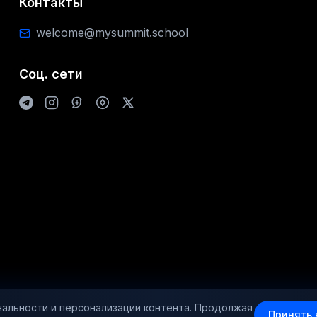
Контакты
welcome@mysummit.school
Соц. сети
© 2025-2026 mysummit.school
нальности и персонализации контента. Продолжая
Принять 