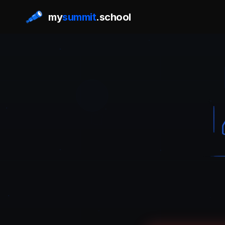
my
summit
.school