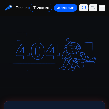
Главная
RU
/
EN
Учебник
Записаться